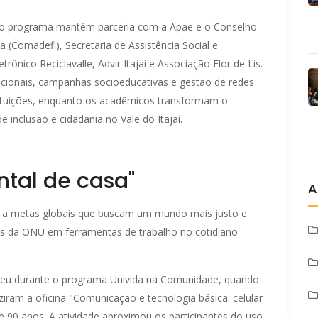
í o programa mantém parceria com a Apae e o Conselho
 (Comadefi), Secretaria de Assistência Social e
rônico Reciclavalle, Advir Itajaí e Associação Flor de Lis.
tucionais, campanhas socioeducativas e gestão de redes
nstituições, enquanto os acadêmicos transformam o
inclusão e cidadania no Vale do Itajaí.
ntal de casa"
A
a a metas globais que buscam um mundo mais justo e
zes da ONU em ferramentas de trabalho no cotidiano
eu durante o programa Univida na Comunidade, quando
ram a oficina "Comunicação e tecnologia básica: celular
 e 90 anos. A atividade aproximou os participantes do uso