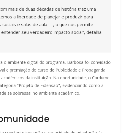
 com mais de duas décadas de história traz uma
emos a liberdade de planejar e produzir para
 sociais e salas de aula —, o que nos permite
 entender seu verdadeiro impacto social”, detalha
a o ambiente digital do programa, Barbosa foi convidado
ival e premiação do curso de Publicidade e Propaganda
s acadêmicos da instituição. Na oportunidade, o Cardume
ategoria "Projeto de Extensão", evidenciando como a
ade se sobressai no ambiente acadêmico.
comunidade
a de constante inovação e capacidade de adaptação às