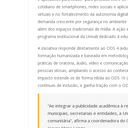
cotidiano de smartphones, redes sociais e apli
virtuais e no fortalecimento da autonomia digita
demanda crescente por segurança no ambiente di
além dos espaços tradicionais de mídia. A ação
programa institucional da Univali dedicado à 
A iniciativa responde diretamente ao ODS 4 (ed
formação humanizada e baseada em metodologia
práticas de oratória, áudio, vídeo e comunicaçã
pessoas idosas, ampliando o acesso ao conhecim
impacto estende-se de forma nítida ao ODS 10 
contínuas de inclusão, e ganha tração com o OD
“Ao integrar a publicidade acadêmica à 
municipais, secretarias e entidades, a U
comunitária”, afirma a coordenadora do 
Isaura Maria Longo.